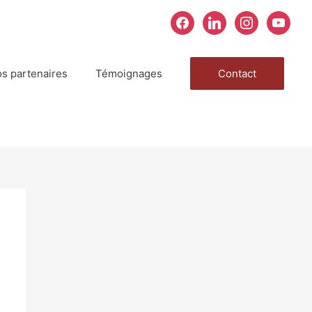
facebook
linkedin
instagram
youtube
s partenaires
Témoignages
Contact