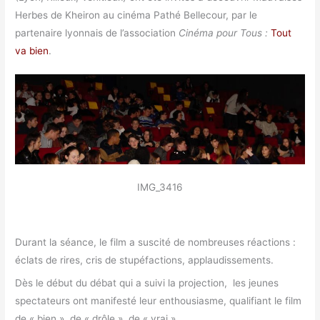
Herbes de Kheiron au cinéma Pathé Bellecour, par le
partenaire lyonnais de l’association
Cinéma pour Tous :
Tout
va bien
.
IMG_3416
Durant la séance, le film a suscité de nombreuses réactions :
éclats de rires, cris de stupéfactions, applaudissements.
Dès le début du débat qui a suivi la projection, les jeunes
spectateurs ont manifesté leur enthousiasme, qualifiant le film
de « bien », de « drôle », de « vrai ».