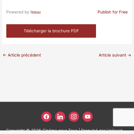
Powered by
Issuu
Publish for Free
Télécharger la brochure PDF
←
Article précédent
Article suivant
→
facebook
linkedin
instagram
youtube
Copyright © 2026
Cinéma pour Tous
| Propulsé par
Unikweb