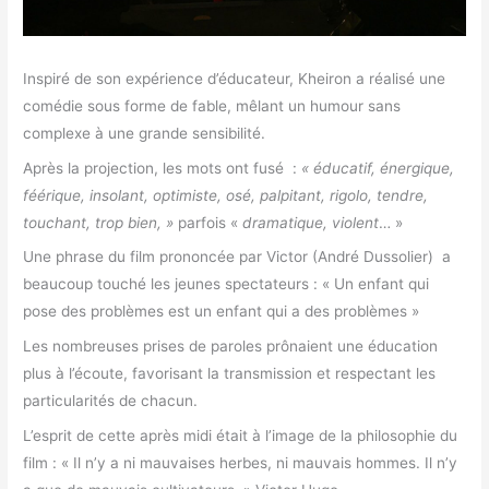
Inspiré de son expérience d’éducateur, Kheiron a réalisé une
comédie sous forme de fable, mêlant un humour sans
complexe à une grande sensibilité.
Après la projection, les mots ont fusé :
« éducatif, énergique,
féérique, insolant, optimiste, osé, palpitant, rigolo, tendre,
touchant, trop bien, »
parfois «
dramatique, violent
… »
Une phrase du film prononcée par Victor (André Dussolier) a
beaucoup touché les jeunes spectateurs : « Un enfant qui
pose des problèmes est un enfant qui a des problèmes »
Les nombreuses prises de paroles prônaient une éducation
plus à l’écoute, favorisant la transmission et respectant les
particularités de chacun.
L’esprit de cette après midi était à l’image de la philosophie du
film : « Il n’y a ni mauvaises herbes, ni mauvais hommes. Il n’y