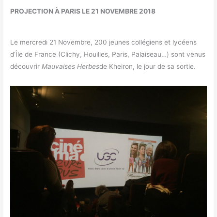
PROJECTION À PARIS LE 21 NOVEMBRE 2018
Le mercredi 21 Novembre, 200 jeunes collégiens et lycéens
d’Île de France (Clichy, Houilles, Paris, Palaiseau…) sont venus
découvrir
Mauvaises Herbes
de Kheiron, le jour de sa sortie.