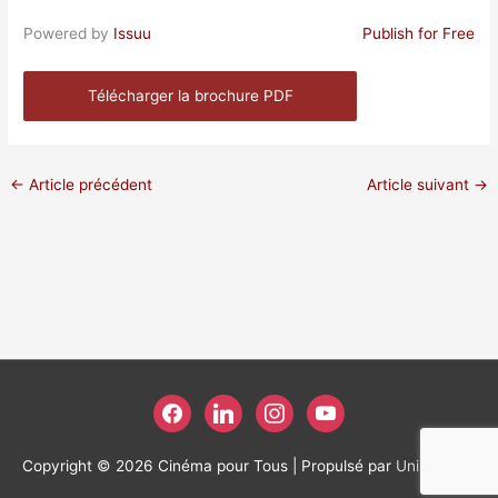
Powered by
Issuu
Publish for Free
Télécharger la brochure PDF
←
Article précédent
Article suivant
→
facebook
linkedin
instagram
youtube
Copyright © 2026
Cinéma pour Tous
| Propulsé par
Unikweb