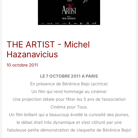
THE ARTIST
- Michel
Hazanavicius
10 octobre 2011
LE 7 OCTOBRE 2011 A PARIS
En présence de Bérénice Bejo (actrice)
Un film qui rend hommage au cinéma!
Une projection idéale pour fêter les 5 ans de l’association
Cinéma pour Tous.
Un film brillant qui a beaucoup éveillé la curiosité des jeunes,
le débat était très dynamique et s’est clôturé par une
fabuleuse petite démonstration de claquette de Bérénice Bejo!