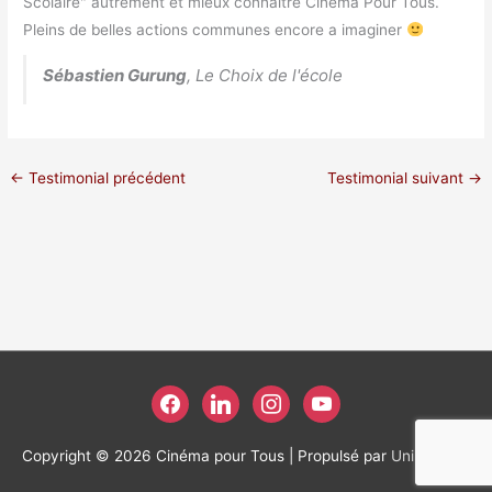
Scolaire" autrement et mieux connaitre Cinéma Pour Tous.
Pleins de belles actions communes encore a imaginer
Sébastien Gurung
,
Le Choix de l'école
←
Testimonial précédent
Testimonial suivant
→
facebook
linkedin
instagram
youtube
Copyright © 2026
Cinéma pour Tous
| Propulsé par
Unikweb