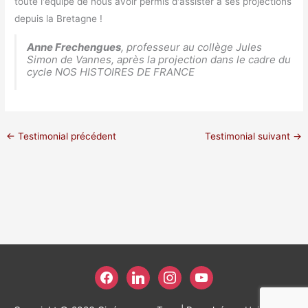
toute l'équipe de nous avoir permis d'assister à ses projections
depuis la Bretagne !
Anne Frechengues
, professeur au collège Jules
Simon de Vannes, après la projection dans le cadre du
cycle
NOS HISTOIRES DE FRANCE
←
Testimonial précédent
Testimonial suivant
→
facebook
linkedin
instagram
youtube