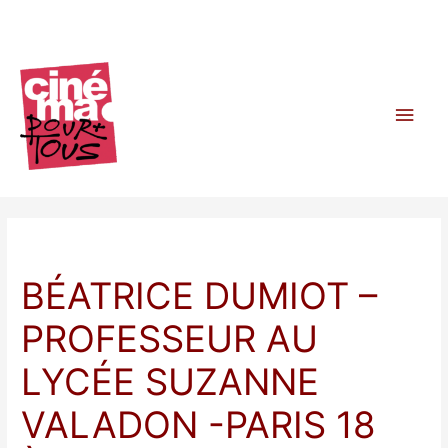
Aller
au
contenu
Men
princ
BÉATRICE DUMIOT –
PROFESSEUR AU
LYCÉE SUZANNE
VALADON -PARIS 18