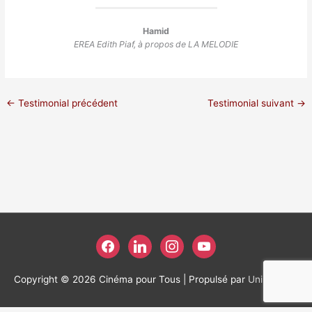
Hamid
EREA Edith Piaf, à propos de LA MELODIE
←
Testimonial précédent
Testimonial suivant
→
facebook
linkedin
instagram
youtube
Copyright © 2026
Cinéma pour Tous
| Propulsé par
Unikweb