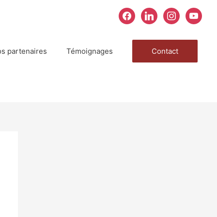
facebook
linkedin
instagram
youtube
s partenaires
Témoignages
Contact