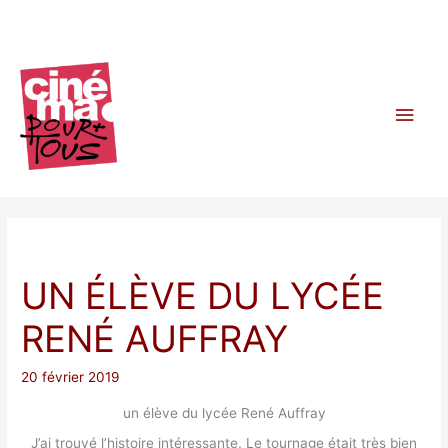
Aller
au
contenu
Men
princ
UN ÉLÈVE DU LYCÉE
RENÉ AUFFRAY
20 février 2019
un élève du lycée René Auffray
J’ai trouvé l’histoire intéressante. Le tournage était très bien