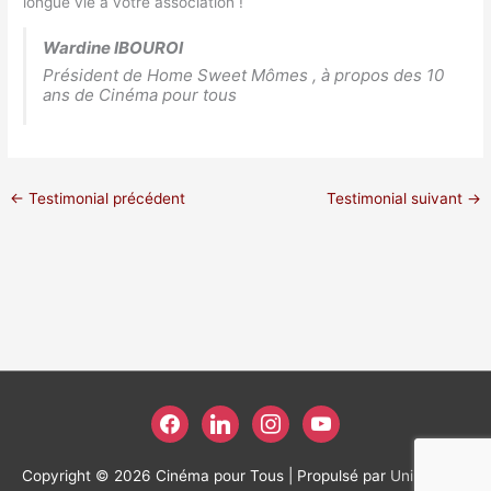
longue vie à votre association !
Wardine IBOUROI
Président de Home Sweet Mômes , à propos des 10
ans de Cinéma pour tous
←
Testimonial précédent
Testimonial suivant
→
facebook
linkedin
instagram
youtube
Copyright © 2026
Cinéma pour Tous
| Propulsé par
Unikweb