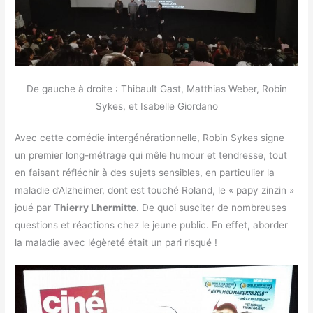
De gauche à droite : Thibault Gast, Matthias Weber, Robin
Sykes, et Isabelle Giordano
Avec cette comédie intergénérationnelle, Robin Sykes signe
un premier long-métrage qui mêle humour et tendresse, tout
en faisant réfléchir à des sujets sensibles, en particulier la
maladie d’Alzheimer, dont est touché Roland, le « papy zinzin »
joué par
Thierry Lhermitte
. De quoi susciter de nombreuses
questions et réactions chez le jeune public. En effet, aborder
la maladie avec légèreté était un pari risqué !