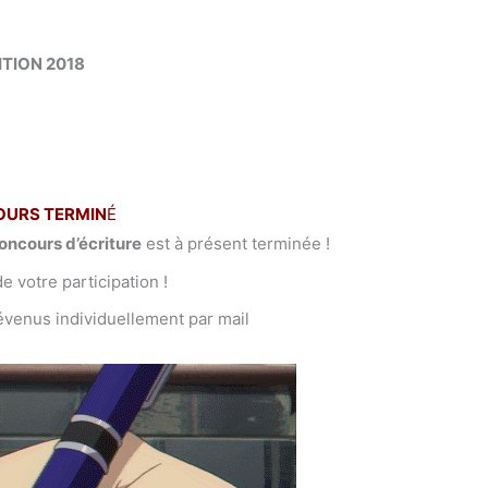
ITION 2018
URS TERMIN
É
oncours d’écriture
est à présent terminée !
e votre participation !
évenus individuellement par mail