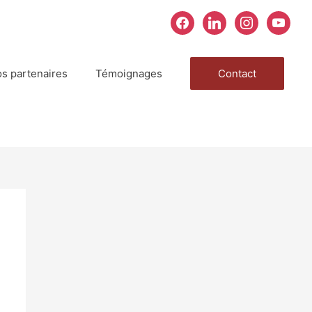
facebook
linkedin
instagram
youtube
s partenaires
Témoignages
Contact