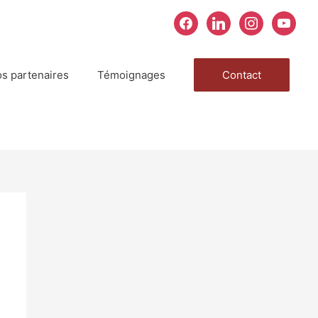
facebook
linkedin
instagram
youtube
s partenaires
Témoignages
Contact