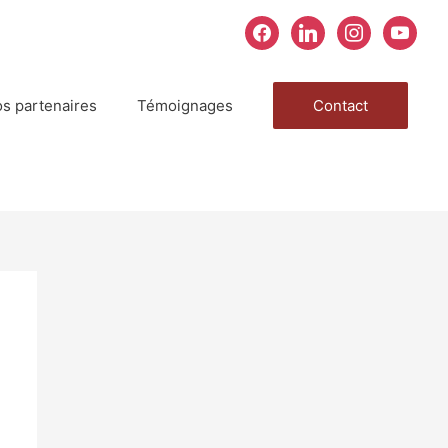
facebook
linkedin
instagram
youtube
s partenaires
Témoignages
Contact