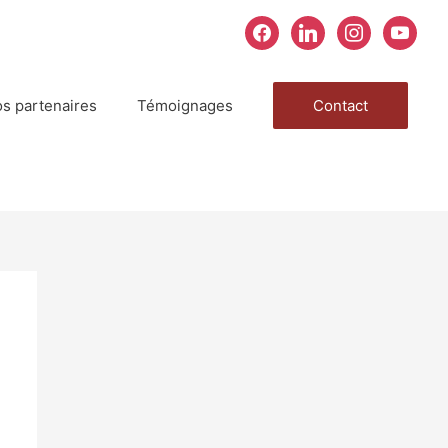
facebook
linkedin
instagram
youtube
s partenaires
Témoignages
Contact