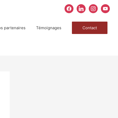
facebook
linkedin
instagram
youtube
s partenaires
Témoignages
Contact