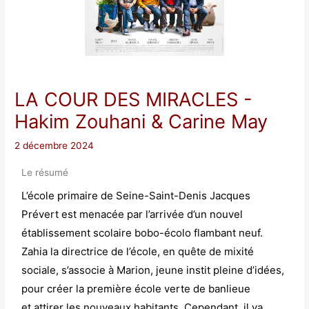
LA COUR DES MIRACLES
-
Hakim Zouhani & Carine May
2 décembre 2024
Le résumé
L’école primaire de Seine-Saint-Deni
s Ja
cques
Prévert est menacée par l’arrivée d’un nouvel
établissement scolaire bobo-écolo flam
bant neuf.
Zahia la directrice de l’école, en quête de mixité
sociale, s’associe à Mar
ion, jeune instit p
leine d’idées,
pour créer la prem
ière école ver
te de banlieue
et
attirer les nouveaux habitants. Cepen
d
ant, il va