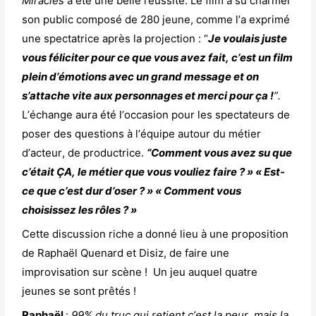
Miracles
a été une belle réussite. Le film a su
charmer
son public composé de 280 jeune, comme l’a exprimé
une spectatrice après la projection : “
Je voulais juste
vous féliciter pour ce
que vous avez fait, c’est un film
plein d’émotions avec un grand message et on
s’attache vite aux personnages et merci pour ça !
”.
L’échange aura été l’occasion pour les spectateurs de
poser des questions à l’équipe autour du métier
d’acteur, de productrice.
“Comment vous avez su que
c’était ÇA, le métier que vous vouliez faire ? » « Est-
ce que c’est dur d’oser ? » « Comment vous
choisissez les rôles ? »
Cette discussion riche a donné lieu à une proposition
de Raphaël Quenard et Disiz, de faire une
improvisation sur scène ! Un jeu auquel quatre
jeunes se sont prêtés !
Raphaël
:
99% du truc qui retient c’est la peur, mais la