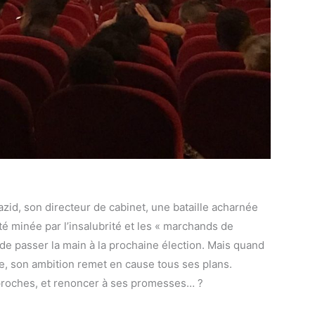
azid, son directeur de cabinet, une bataille acharnée
té minée par l’insalubrité et les « marchands de
de passer la main à la prochaine élection. Mais quand
, son ambition remet en cause tous ses plans.
proches, et renoncer à ses promesses… ?