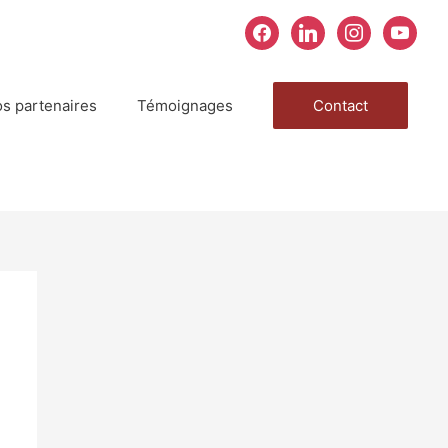
facebook
linkedin
instagram
youtube
s partenaires
Témoignages
Contact