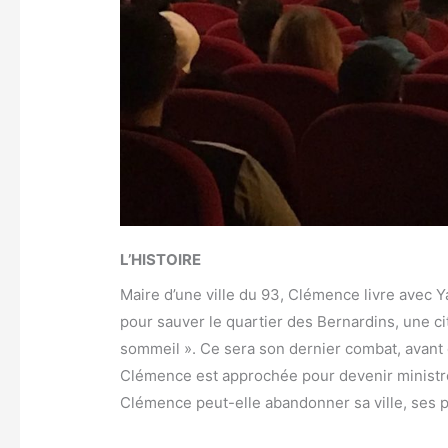
L’HISTOIRE
Maire d’une ville du 93, Clémence livre avec Y
pour sauver le quartier des Bernardins, une ci
sommeil ». Ce sera son dernier combat, avant 
Clémence est approchée pour devenir ministre
Clémence peut-elle abandonner sa ville, ses 