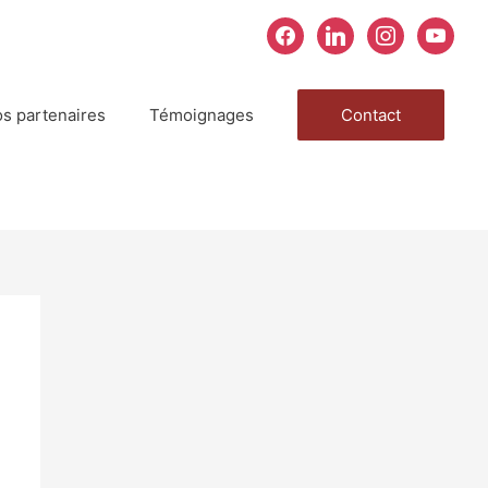
facebook
linkedin
instagram
youtube
s partenaires
Témoignages
Contact