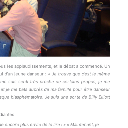
 sous les applaudissements, et le débat a commencé. Un
ui d’un jeune danseur :
« Je trouve que c’est le même
 me suis senti très proche de certains propos, je me
r et je me bats auprès de ma famille pour être danseur
esque blasphématoire. Je suis une sorte de Billy Elliott
diantes :
e encore plus envie de le lire ! » « Maintenant, je