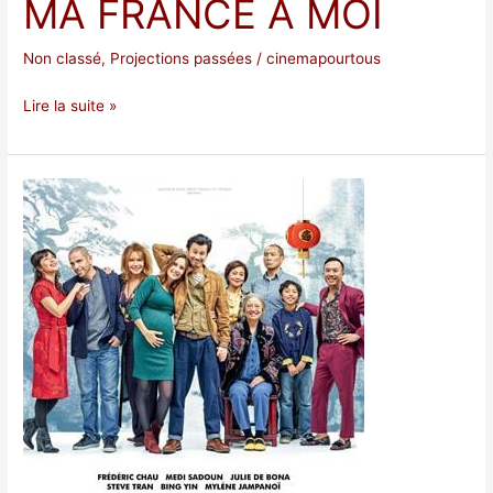
MA FRANCE À MOI
Non classé
,
Projections passées
/
cinemapourtous
Lire la suite »
Made
in
China