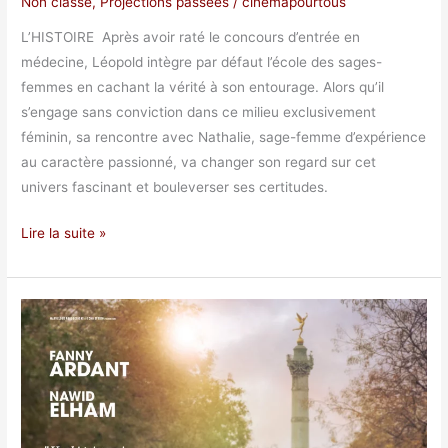
Non classé
,
Projections passées
/
cinemapourtous
L’HISTOIRE Après avoir raté le concours d’entrée en
médecine, Léopold intègre par défaut l’école des sages-
femmes en cachant la vérité à son entourage. Alors qu’il
s’engage sans conviction dans ce milieu exclusivement
féminin, sa rencontre avec Nathalie, sage-femme d’expérience
au caractère passionné, va changer son regard sur cet
univers fascinant et bouleverser ses certitudes.
Lire la suite »
Ma
France
à
moi