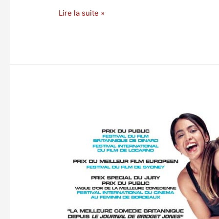
Lire la suite »
JOUE-
LA
COMME
BECKHAM