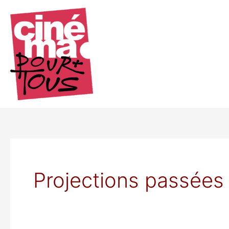
Aller
au
contenu
Projections passées