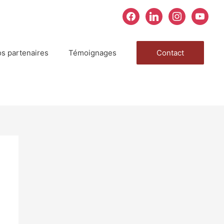
facebook
linkedin
instagram
youtube
s partenaires
Témoignages
Contact