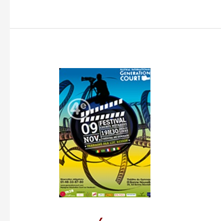
CINÉMA
POUR
TOUS
AU
« FESTIVAL
INTERNATIONAL
GÉNÉRATION
COURT »